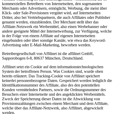
kommerziellen Betreibern von Internetseiten, den sogenannten
Merchants oder Advertisern, ermöglicht, Werbung, die meist über
Klick- oder Sale-Provisionen vergütet wird, auf Internetseiten
Dritter, also bei Vertriebspartnern, die auch Affiliates oder Publisher
genannt werden, einzublenden. Der Merchant stellt über das
Affiliate-Netzwerk ein Werbemittel, also einen Werbebanner oder
andere geeignete Mittel der Internetwerbung, zur Verfügung, welche
in der Folge von einem Affiliate auf eigenen Internetseiten
eingebunden oder über sonstige Kanäle, wie etwa das Keyword-
Advertising oder E-Mail-Marketing, beworben werden.
Betreibergesellschaft von Affilinet ist die affilinet GmbH,
Sapporobogen 6-8, 80637 München, Deutschland.
Affilinet setzt ein Cookie auf dem informationstechnologischen
System der betroffenen Person. Was Cookies sind, wurde oben
bereits erläutert. Das Tracking-Cookie von Affilinet speichert
keinerlei personenbezogene Daten. Gespeichert werden lediglich die
Identifikationsnummer des Affiliate, also des den potentiellen
Kunden vermittelnden Partners, sowie die Ordnungsnummer des
Besuchers einer Internetseite und des angeklickten Werbemittels.
Zweck der Speicherung dieser Daten ist die Abwicklung von
Provisionszahlungen zwischen einem Merchant und dem Affiliate,
welche über das Affiliate-Netzwerk, also Affilinet, abgewickelt
werden.