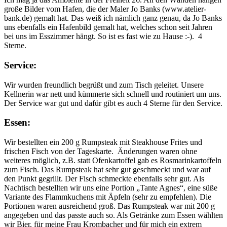
große Bilder vom Hafen, die der Maler Jo Banks (www.atelier-
bank.de) gemalt hat. Das weiß ich nämlich ganz genau, da Jo Banks
uns ebenfalls ein Hafenbild gemalt hat, welches schon seit Jahren
bei uns im Esszimmer hängt. So ist es fast wie zu Hause :-). 4
Sterne.
Service:
Wir wurden freundlich begrüßt und zum Tisch geleitet. Unsere
Kellnerin war nett und kümmerte sich schnell und routiniert um uns.
Der Service war gut und dafür gibt es auch 4 Sterne für den Service.
Essen:
Wir bestellten ein 200 g Rumpsteak mit Steakhouse Frites und
frischen Fisch von der Tageskarte. Änderungen waren ohne
weiteres möglich, z.B. statt Ofenkartoffel gab es Rosmarinkartoffeln
zum Fisch. Das Rumpsteak hat sehr gut geschmeckt und war auf
den Punkt gegrillt. Der Fisch schmeckte ebenfalls sehr gut. Als
Nachtisch bestellten wir uns eine Portion „Tante Agnes“, eine süße
Variante des Flammkuchens mit Äpfeln (sehr zu empfehlen). Die
Portionen waren ausreichend groß. Das Rumpsteak war mit 200 g
angegeben und das passte auch so. Als Getränke zum Essen wählten
wir Bier, für meine Frau Krombacher und für mich ein extrem