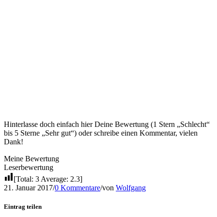
Du warst auch schon mal im Restaurant Freiheit 16 zum Essen?
Wie war Deine Erfahrung?
Hinterlasse doch einfach hier Deine Bewertung (1 Stern „Schlecht“
bis 5 Sterne „Sehr gut“) oder schreibe einen Kommentar, vielen
Dank!
Meine Bewertung
Leserbewertung
[Total:
3
Average:
2.3
]
21. Januar 2017
/
0 Kommentare
/
von
Wolfgang
Eintrag teilen