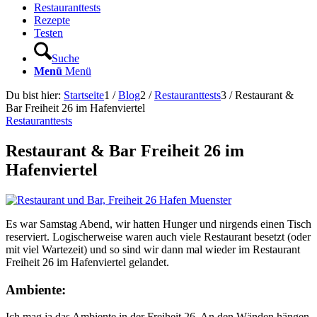
Restauranttests
Rezepte
Testen
Suche
Menü
Menü
Du bist hier:
Startseite
1
/
Blog
2
/
Restauranttests
3
/
Restaurant &
Bar Freiheit 26 im Hafenviertel
Restauranttests
Restaurant & Bar Freiheit 26 im
Hafenviertel
Es war Samstag Abend, wir hatten Hunger und nirgends einen Tisch
reserviert. Logischerweise waren auch viele Restaurant besetzt (oder
mit viel Wartezeit) und so sind wir dann mal wieder im Restaurant
Freiheit 26 im Hafenviertel gelandet.
Ambiente:
Ich mag ja das Ambiente in der Freiheit 26. An den Wänden hängen