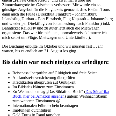
einem „Private Game Resort“ und zwei mal wurde die
Zimmerkategorie im Gästehaus verbessert. Mir wurde ein so
günstiges Angebot für die Flugtickets gemacht, dass Elefant Tours
dann auch die Flüge (Direktflug Frankfurt – Johannisburg,
Inlandsflug Durban – Port Elizabeth, Flug Kapstadt – Johannesburg
und wieder per Direktflug von Johannesburg nach Frankfurt) inkl.
Bahnticket Rail&Fly und zu guter letzt auch die Mietwagen
organisierte. Das war für mich neu, normalerweise kümmere ich
mich selbst um Flüge, Mietwagen und Unterkünfte :-).
Die Buchung erfolgte im Oktober und wir mussten fast 1 Jahr
warten, bis es endlich am 31. August los ging.
Bis dahin war noch einiges zu erledigen:
Reisepass überprüfen auf Gültigkeit und freie Seiten
Auslandsreiseversicherung überprüfen
Kreditkarten überprüfen auf Gültigkeit
Im Bildatlas blättern zum Einstimmen
Zu Weihnachten lag „Das Südafrika Buch“ (
Das Südafrika
Buch, hier bei Amazon ansehen
) unterm Weihnachtsbaum
zum weiteren Einstimmen 🙂
Internationalen Führerschein beantragen
Impfungen durchführen
Geld Euros in Rand tauschen