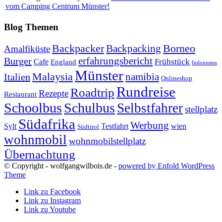
vom Camping Centrum Münster!
Blog Themen
Backpacker
Borneo
Backpacking
Amalfiküste
erfahrungsbericht
Burger
Frühstück
Cafe
England
Indonesien
Münster
Malaysia
namibia
Italien
Onlineshop
Rundreise
Roadtrip
Rezepte
Restaurant
Schoolbus
Schulbus
Selbstfahrer
stellplatz
Südafrika
Werbung
Sylt
Testfahrt
wien
Südtirol
wohnmobil
wohnmobilstellplatz
Übernachtung
© Copyright - wolfgangwilbois.de -
powered by Enfold WordPress
Theme
Link zu Facebook
Link zu Instagram
Link zu Youtube