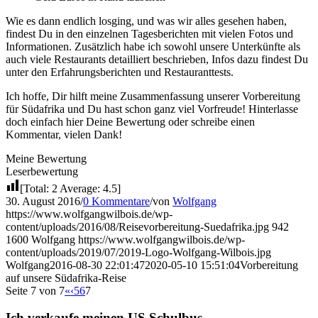
Wie es dann endlich losging, und was wir alles gesehen haben,
findest Du in den einzelnen Tagesberichten mit vielen Fotos und
Informationen. Zusätzlich habe ich sowohl unsere Unterkünfte als
auch viele Restaurants detailliert beschrieben, Infos dazu findest Du
unter den Erfahrungsberichten und Restauranttests.
Ich hoffe, Dir hilft meine Zusammenfassung unserer Vorbereitung
für Südafrika und Du hast schon ganz viel Vorfreude! Hinterlasse
doch einfach hier Deine Bewertung oder schreibe einen
Kommentar, vielen Dank!
Meine Bewertung
Leserbewertung
[Total:
2
Average:
4.5
]
30. August 2016
/
0 Kommentare
/
von
Wolfgang
https://www.wolfgangwilbois.de/wp-
content/uploads/2016/08/Reisevorbereitung-Suedafrika.jpg
942
1600
Wolfgang
https://www.wolfgangwilbois.de/wp-
content/uploads/2019/07/2019-Logo-Wolfgang-Wilbois.jpg
Wolfgang
2016-08-30 22:01:47
2020-05-10 15:51:04
Vorbereitung
auf unsere Südafrika-Reise
Seite 7 von 7
«
‹
5
6
7
Ich verkaufe meinen US Schulbus