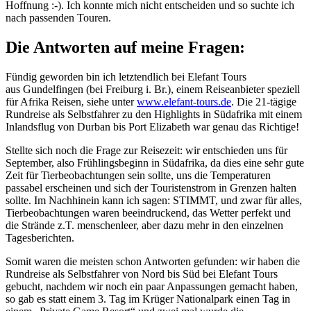
Hoffnung :-). Ich konnte mich nicht entscheiden und so suchte ich
nach passenden Touren.
Die Antworten auf meine Fragen:
Fündig geworden bin ich letztendlich bei Elefant Tours
aus Gundelfingen (bei Freiburg i. Br.), einem Reiseanbieter speziell
für Afrika Reisen, siehe unter
www.elefant-tours.de
. Die 21-tägige
Rundreise als Selbstfahrer zu den Highlights in Südafrika mit einem
Inlandsflug von Durban bis Port Elizabeth war genau das Richtige!
Stellte sich noch die Frage zur Reisezeit: wir entschieden uns für
September, also Frühlingsbeginn in Südafrika, da dies eine sehr gute
Zeit für Tierbeobachtungen sein sollte, uns die Temperaturen
passabel erscheinen und sich der Touristenstrom in Grenzen halten
sollte. Im Nachhinein kann ich sagen: STIMMT, und zwar für alles,
Tierbeobachtungen waren beeindruckend, das Wetter perfekt und
die Strände z.T. menschenleer, aber dazu mehr in den einzelnen
Tagesberichten.
Somit waren die meisten schon Antworten gefunden: wir haben die
Rundreise als Selbstfahrer von Nord bis Süd bei Elefant Tours
gebucht, nachdem wir noch ein paar Anpassungen gemacht haben,
so gab es statt einem 3. Tag im Krüger Nationalpark einen Tag in