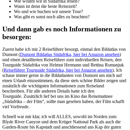
Wie wollen wir in Südafrika reisen?
Wann ist denn die beste Reisezeit?
Wo und wie buchen wir unsere Tour?
Was gibt es sonst noch alles zu beachten?
Und dann gab es noch Informationen zu
besorgen:
Zuerst habe ich mir 2 Reiseführer besorgt, einmal den Bildatlas von
Dumont (
Dumont Bildatlas Südafrika, hier bei Amazon ansehen
)
und einen detaillierten Reiseführer zum individuellen Reisen, den
Tourguide Südafrika von Helmut Hermann und Bettina Romanjuk
(
Reiseführer Tourguide Südafrika, hier bei Amazon ansehen
). Ich
schaue immer gerne in die Bildatlanten von Dumont um mich auf
einen Urlaub einzustimmen, da diese stets schöne Bilder zeigen und
zusätzlich die wichtigsten Informationen zum Reiseland
beschreiben. Für alle anderen Details hatte ich den
Tourguide. Zusätzlich lief bei uns im Kino das Reisematinee
„Südafrika – der Film“, sollte man gesehen haben, der Film schafft
viel Vorfreude.
Schnell war mir klar, ich will ALLES, sowohl im Norden zum
Blyde River Canyon und dem Krüger National Park als auch die
Garden-Route bis Kapstadt und anschliessend ans Kap der guten