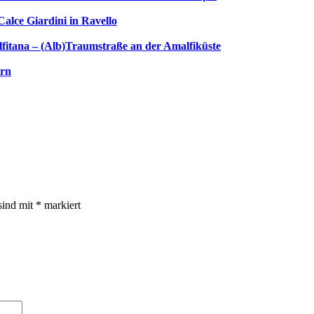
Calce Giardini in Ravello
lfitana – (Alb)Traumstraße an der Amalfiküste
orn
sind mit
*
markiert