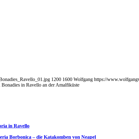
_Bonadies_Ravello_01.jpg
1200
1600
Wolfgang
https://www.wolfgang
 Bonadies in Ravello an der Amalfiküste
oria in Ravello
leria Borbonica – die Katakomben von Neapel