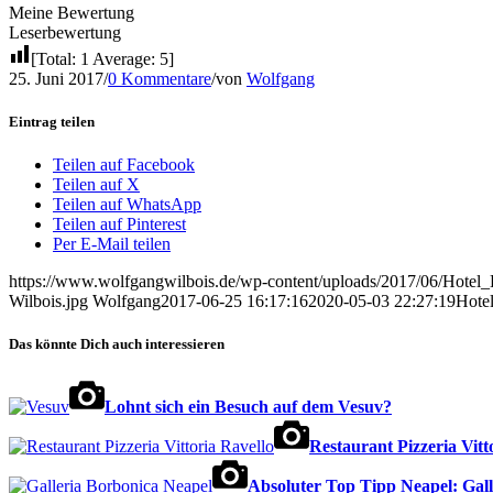
Meine Bewertung
Leserbewertung
[Total:
1
Average:
5
]
25. Juni 2017
/
0 Kommentare
/
von
Wolfgang
Eintrag teilen
Teilen auf Facebook
Teilen auf X
Teilen auf WhatsApp
Teilen auf Pinterest
Per E-Mail teilen
https://www.wolfgangwilbois.de/wp-content/uploads/2017/06/Hotel
Wilbois.jpg
Wolfgang
2017-06-25 16:17:16
2020-05-03 22:27:19
Hotel
Das könnte Dich auch interessieren
Lohnt sich ein Besuch auf dem Vesuv?
Restaurant Pizzeria Vitt
Absoluter Top Tipp Neapel: Gal