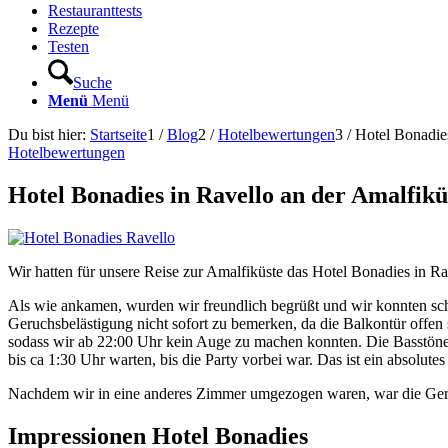
Restauranttests
Rezepte
Testen
Suche
Menü
Menü
Du bist hier:
Startseite
1
/
Blog
2
/
Hotelbewertungen
3
/
Hotel Bonadies
Hotelbewertungen
Hotel Bonadies in Ravello an der Amalfikü
Wir hatten für unsere Reise zur Amalfiküste das Hotel Bonadies in Ra
Als wie ankamen, wurden wir freundlich begrüßt und wir konnten sch
Geruchsbelästigung nicht sofort zu bemerken, da die Balkontür offen
sodass wir ab 22:00 Uhr kein Auge zu machen konnten. Die Basstöne
bis ca 1:30 Uhr warten, bis die Party vorbei war. Das ist ein absolu
Nachdem wir in eine anderes Zimmer umgezogen waren, war die Geruc
Impressionen Hotel Bonadies