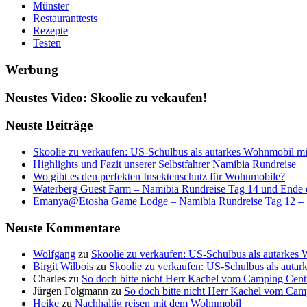
Münster
Restauranttests
Rezepte
Testen
Werbung
Neustes Video: Skoolie zu vekaufen!
Neuste Beiträge
Skoolie zu verkaufen: US-Schulbus als autarkes Wohnmobil 
Highlights und Fazit unserer Selbstfahrer Namibia Rundreise
Wo gibt es den perfekten Insektenschutz für Wohnmobile?
Waterberg Guest Farm – Namibia Rundreise Tag 14 und Ende 
Emanya@Etosha Game Lodge – Namibia Rundreise Tag 12 –
Neuste Kommentare
Wolfgang
zu
Skoolie zu verkaufen: US-Schulbus als autarke
Birgit Wilbois
zu
Skoolie zu verkaufen: US-Schulbus als aut
Charles
zu
So doch bitte nicht Herr Kachel vom Camping Cen
Jürgen Folgmann
zu
So doch bitte nicht Herr Kachel vom Ca
Heike
zu
Nachhaltig reisen mit dem Wohnmobil