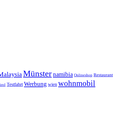
Münster
Malaysia
namibia
Restaurant
Onlineshop
wohnmobil
Werbung
Testfahrt
wien
irol