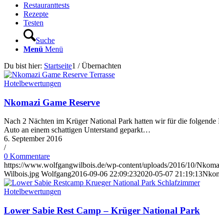
Restauranttests
Rezepte
Testen
Suche
Menü
Menü
Du bist hier:
Startseite
1
/
Übernachten
Hotelbewertungen
Nkomazi Game Reserve
Nach 2 Nächten im Krüger National Park hatten wir für die folgen
Auto an einem schattigen Unterstand geparkt…
6. September 2016
/
0 Kommentare
https://www.wolfgangwilbois.de/wp-content/uploads/2016/10/Nkoma
Wilbois.jpg
Wolfgang
2016-09-06 22:09:23
2020-05-07 21:19:13
Nkom
Hotelbewertungen
Lower Sabie Rest Camp – Krüger National Park