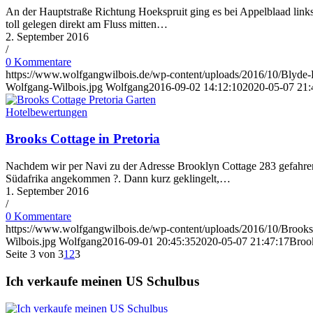
An der Hauptstraße Richtung Hoekspruit ging es bei Appelblaad links 
toll gelegen direkt am Fluss mitten…
2. September 2016
/
0 Kommentare
https://www.wolfgangwilbois.de/wp-content/uploads/2016/10/Blyde-
Wolfgang-Wilbois.jpg
Wolfgang
2016-09-02 14:12:10
2020-05-07 21:
Hotelbewertungen
Brooks Cottage in Pretoria
Nachdem wir per Navi zu der Adresse Brooklyn Cottage 283 gefahren 
Südafrika angekommen ?. Dann kurz geklingelt,…
1. September 2016
/
0 Kommentare
https://www.wolfgangwilbois.de/wp-content/uploads/2016/10/Brooks-
Wilbois.jpg
Wolfgang
2016-09-01 20:45:35
2020-05-07 21:47:17
Brook
Seite 3 von 3
1
2
3
Ich verkaufe meinen US Schulbus