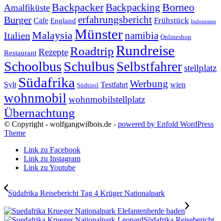
Backpacker
Borneo
Backpacking
Amalfiküste
erfahrungsbericht
Burger
Frühstück
Cafe
England
Indonesien
Münster
Malaysia
namibia
Italien
Onlineshop
Rundreise
Roadtrip
Rezepte
Restaurant
Schoolbus
Schulbus
Selbstfahrer
stellplatz
Südafrika
Werbung
Sylt
Testfahrt
wien
Südtirol
wohnmobil
wohnmobilstellplatz
Übernachtung
© Copyright - wolfgangwilbois.de -
powered by Enfold WordPress
Theme
Link zu Facebook
Link zu Instagram
Link zu Youtube
Südafrika Reisebericht Tag 4 Krüger Nationalpark
Südafrika Reisebericht