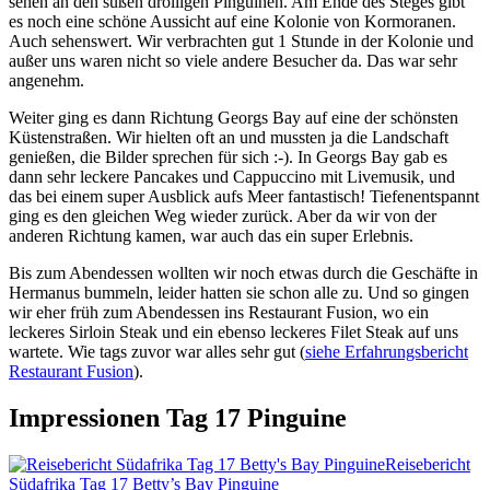
sehen an den süßen drolligen Pinguinen. Am Ende des Steges gibt
es noch eine schöne Aussicht auf eine Kolonie von Kormoranen.
Auch sehenswert.
Wir verbrachten gut 1 Stunde in der Kolonie und
außer uns waren nicht so viele andere Besucher da. Das war sehr
angenehm.
Weiter ging es dann Richtung Georgs Bay auf eine der schönsten
Küstenstraßen. Wir hielten oft an und mussten ja die Landschaft
genießen, die Bilder sprechen für sich :-). In Georgs Bay gab es
dann sehr leckere Pancakes und Cappuccino mit Livemusik, und
das bei einem super Ausblick aufs Meer fantastisch! Tiefenentspannt
ging es den gleichen Weg wieder zurück. Aber da wir von der
anderen Richtung kamen, war auch das ein super Erlebnis.
Bis zum Abendessen wollten wir noch etwas durch die Geschäfte in
Hermanus bummeln, leider hatten sie schon alle zu. Und so gingen
wir eher früh zum Abendessen ins Restaurant Fusion, wo ein
leckeres Sirloin Steak und ein ebenso leckeres Filet Steak auf uns
wartete. Wie tags zuvor war alles sehr gut (
siehe Erfahrungsbericht
Restaurant Fusion
).
Impressionen Tag 17 Pinguine
Reisebericht
Südafrika Tag 17 Betty’s Bay Pinguine