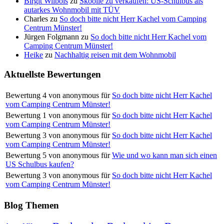
Birgit Wilbois
zu
Skoolie zu verkaufen: US-Schulbus als
autarkes Wohnmobil mit TÜV
Charles
zu
So doch bitte nicht Herr Kachel vom Camping
Centrum Münster!
Jürgen Folgmann
zu
So doch bitte nicht Herr Kachel vom
Camping Centrum Münster!
Heike
zu
Nachhaltig reisen mit dem Wohnmobil
Aktuellste Bewertungen
Bewertung
4
von
anonymous
für
So doch bitte nicht Herr Kachel
vom Camping Centrum Münster!
Bewertung
1
von
anonymous
für
So doch bitte nicht Herr Kachel
vom Camping Centrum Münster!
Bewertung
3
von
anonymous
für
So doch bitte nicht Herr Kachel
vom Camping Centrum Münster!
Bewertung
5
von
anonymous
für
Wie und wo kann man sich einen
US Schulbus kaufen?
Bewertung
3
von
anonymous
für
So doch bitte nicht Herr Kachel
vom Camping Centrum Münster!
Blog Themen