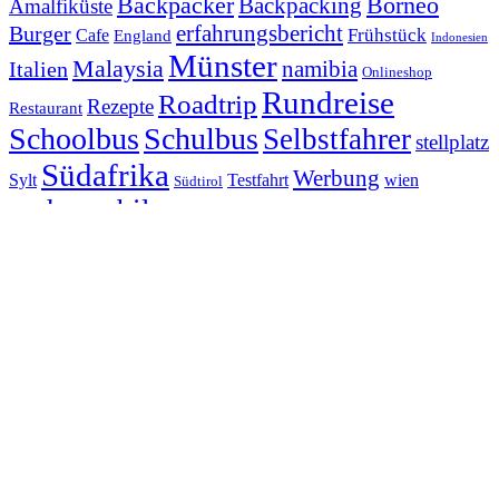
Backpacker
Borneo
Backpacking
Amalfiküste
erfahrungsbericht
Burger
Frühstück
Cafe
England
Indonesien
Münster
Malaysia
namibia
Italien
Onlineshop
Rundreise
Roadtrip
Rezepte
Restaurant
Schoolbus
Schulbus
Selbstfahrer
stellplatz
Südafrika
Werbung
Sylt
Testfahrt
wien
Südtirol
wohnmobil
wohnmobilstellplatz
Übernachtung
© Copyright - wolfgangwilbois.de -
powered by Enfold WordPress
Theme
Link zu Facebook
Link zu Instagram
Link zu Youtube
Südafrika Reisebericht Tag 16 Meerkat Adventure
Gästehaus