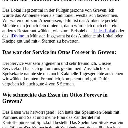
Das Lokal liegt zentral in der Fußgängerzone von Greven. Ich
würde das Ambiente eher als traditionell westfälisch bezeichnen.
Wir waren dort zum Abendessen, dafür ist das Ambiente perfekt.
Möchte man jedoch fein dinieren, dann würde ich doch eher ein
anderes Restaurant wählen, wie zum
Beispiel das
Lilles Lokal
oder
das
ilDivino
in Münster. Insgesamt ist das Ambiente als Lokal oder
Kneipe gut und mit 4 Sternen zu bewerten.
Das war der Service im Ottos Forever in Greven:
Der Service war sehr angenehm und sehr freundlich. Unsere
Servicekraft hat sich gut um uns gekümmert. Zusätzlich zur
Speisekarte nannte sie uns noch 3 aktuelle Tagesgerichte aus denen
wir wählen konnten. Freundlich, kompetent und gut. Dafür
vergeben ich auch gute 4 von 5 Sternen.
Wie schmeckte das Essen im Ottos Forever in
Greven?
Das Essen war hervorragend!
Ich hatte das Spelunken-Steak mit
Pommes und Salat und meine Frau das Zanderfilet mit
Kartoffelpüree auf Spitzkohl bestellt. Das Spelunken-Steak war ein
ca. 250g großes Rumpsteak mit Zwiebeln und Speck überbacken.