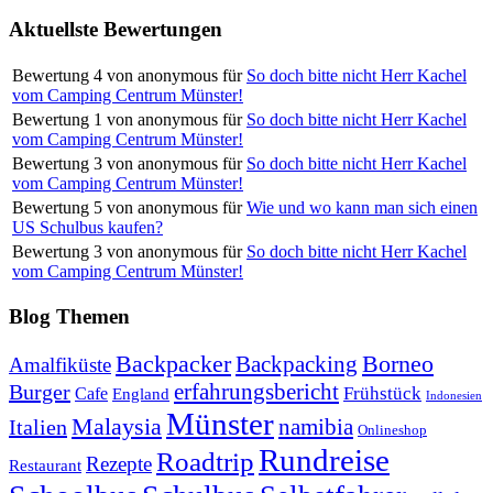
Aktuellste Bewertungen
Bewertung
4
von
anonymous
für
So doch bitte nicht Herr Kachel
vom Camping Centrum Münster!
Bewertung
1
von
anonymous
für
So doch bitte nicht Herr Kachel
vom Camping Centrum Münster!
Bewertung
3
von
anonymous
für
So doch bitte nicht Herr Kachel
vom Camping Centrum Münster!
Bewertung
5
von
anonymous
für
Wie und wo kann man sich einen
US Schulbus kaufen?
Bewertung
3
von
anonymous
für
So doch bitte nicht Herr Kachel
vom Camping Centrum Münster!
Blog Themen
Backpacker
Borneo
Backpacking
Amalfiküste
erfahrungsbericht
Burger
Frühstück
Cafe
England
Indonesien
Münster
Malaysia
namibia
Italien
Onlineshop
Rundreise
Roadtrip
Rezepte
Restaurant