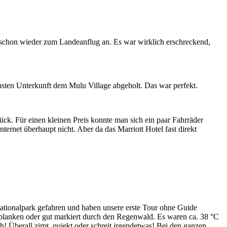
chon wieder zum Landeanflug an. Es war wirklich erschreckend,
sten Unterkunft dem Mulu Village abgeholt. Das war perfekt.
ck. Für einen kleinen Preis konnte man sich ein paar Fahrräder
nternet überhaupt nicht. Aber da das Marriott Hotel fast direkt
ationalpark gefahren und haben unsere erste Tour ohne Guide
zplanken oder gut markiert durch den Regenwald. Es waren ca. 38 °C
 Überall zirpt, quiekt oder schreit irgendetwas! Bei den ganzen