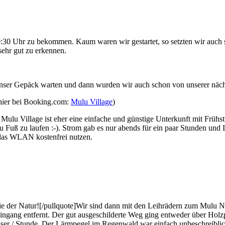
0 Uhr zu bekommen. Kaum waren wir gestartet, so setzten wir auch s
ehr gut zu erkennen.
unser Gepäck warten und dann wurden wir auch schon von unserer näch
 hier bei Booking.com:
Mulu Village
)
ulu Village ist eher eine einfache und günstige Unterkunft mit Frühstü
zu Fuß zu laufen :-). Strom gab es nur abends für ein paar Stunden und I
 das WLAN kostenfrei nutzen.
e der Natur![/pullquote]Wir sind dann mit den Leihrädern zum Mulu N
ingang entfernt. Der gut ausgeschilderte Weg ging entweder über Hol
ser / Stunde. Der Lärmpegel im Regenwald war einfach unbeschreiblich!