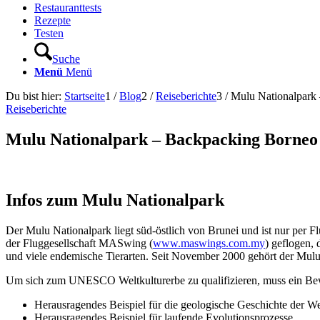
Restauranttests
Rezepte
Testen
Suche
Menü
Menü
Du bist hier:
Startseite
1
/
Blog
2
/
Reiseberichte
3
/
Mulu Nationalpark
Reiseberichte
Mulu Nationalpark – Backpacking Borneo
Infos zum Mulu Nationalpark
Der Mulu Nationalpark liegt süd-östlich von Brunei und ist nur per
der Fluggesellschaft MASwing (
www.maswings.com.my
) geflogen,
und viele endemische Tierarten. Seit November 2000 gehört der Mu
Um sich zum UNESCO Weltkulturerbe zu qualifizieren, muss ein Bewer
Herausragendes Beispiel für die geologische Geschichte der We
Herausragendes Beispiel für laufende Evolutionsprozesse