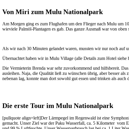
Von Miri zum Mulu Nationalpark
Am Morgen ging es zum Flughafen um den Flieger nach Mulu um 10:3
wieviele Palmöl-Plantagen es gab. Das ganze Ausmaß war von oben s
Als wir nach 30 Minuten gelandet waren, mussten wir nur noch auf 
Übernachtet haben wir in Mulu Village (alle Details zum Hotel siehe
Die Vermieterin Brenda war sehr zuvorkommend und hilfsbereit. Das M
ausleihen. Naja, die Qualität ließ zu wünschen übrig, aber besser als 
nebenan lag, konnte man dort sowohl gut essen und trinken als auch
Die erste Tour im Mulu Nationalpark
[pullquote align=left]Der Lärmpegel im Regenwald ist eine Symphoni
gemacht. Unser Ziel war der Paku Wasserfall, ca. 5 Kilometer vom E
und 99 % Luftfeuchte. Unser Wasserverbrauch lag bei ca, 1 Liter Was