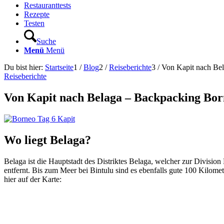
Restauranttests
Rezepte
Testen
Suche
Menü
Menü
Du bist hier:
Startseite
1
/
Blog
2
/
Reiseberichte
3
/
Von Kapit nach Be
Reiseberichte
Von Kapit nach Belaga – Backpacking Bor
Wo liegt Belaga?
Belaga ist die Hauptstadt des Distriktes Belaga, welcher zur Division
entfernt. Bis zum Meer bei Bintulu sind es ebenfalls gute 100 Kilomet
hier auf der Karte: