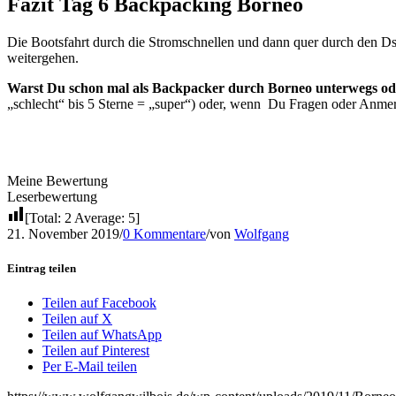
Fazit Tag 6 Backpacking Borneo
Die Bootsfahrt durch die Stromschnellen und dann quer durch den Dsc
weitergehen.
Warst Du schon mal als Backpacker durch Borneo unterwegs od
„schlecht“ bis 5 Sterne = „super“) oder, wenn Du Fragen oder Anme
Meine Bewertung
Leserbewertung
[Total:
2
Average:
5
]
21. November 2019
/
0 Kommentare
/
von
Wolfgang
Eintrag teilen
Teilen auf Facebook
Teilen auf X
Teilen auf WhatsApp
Teilen auf Pinterest
Per E-Mail teilen