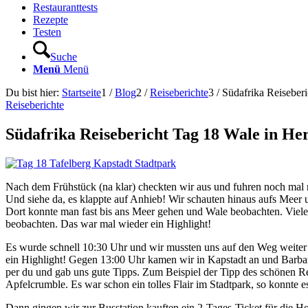
Restauranttests
Rezepte
Testen
Suche
Menü
Menü
Du bist hier:
Startseite
1
/
Blog
2
/
Reiseberichte
3
/
Südafrika Reiseberi
Reiseberichte
Südafrika Reisebericht Tag 18 Wale in He
Nach dem Frühstück (na klar) checkten wir aus und fuhren noch mal
Und siehe da, es klappte auf Anhieb! Wir schauten hinaus aufs Meer 
Dort konnte man fast bis ans Meer gehen und Wale beobachten. Viele
beobachten. Das war mal wieder ein Highlight!
Es wurde schnell 10:30 Uhr und wir mussten uns auf den Weg weiter
ein Highlight! Gegen 13:00 Uhr kamen wir in Kapstadt an und Barbar
per du und gab uns gute Tipps. Zum Beispiel der Tipp des schönen Re
Apfelcrumble. Es war schon ein tolles Flair im Stadtpark, so konnte e
Dann gingen wir zur Busstation kauften ein 2-Tages-Ticket für die H