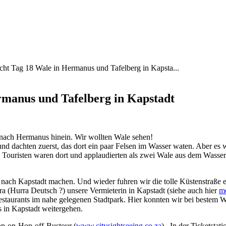
cht Tag 18 Wale in Hermanus und Tafelberg in Kapsta...
rmanus und Tafelberg in Kapstadt
 nach Hermanus hinein. Wir wollten Wale sehen!
und dachten zuerst, das dort ein paar Felsen im Wasser waten. Aber e
 Touristen waren dort und applaudierten als zwei Wale aus dem Wasse
 nach Kapstadt machen. Und wieder fuhren wir die tolle Küstenstraße
a (Hurra Deutsch ?) unsere Vermieterin in Kapstadt (siehe auch hier
me
staurants im nahe gelegenen Stadtpark. Hier konnten wir bei bestem W
s in Kapstadt weitergehen.
op-on-Hop-off-Bustour (
www.citysightseeing.co.za
) . In der Ticketsta