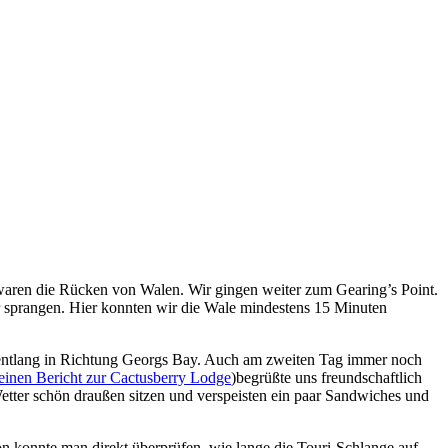
s waren die Rücken von Walen. Wir gingen weiter zum Gearing’s Point.
r sprangen. Hier konnten wir die Wale mindestens 15 Minuten
 entlang in Richtung Georgs Bay. Auch am zweiten Tag immer noch
inen Bericht zur Cactusberry Lodge
)begrüßte uns freundschaftlich
etter schön draußen sitzen und verspeisten ein paar Sandwiches und
tion konnte man direkt überprüfen, wie lange die Touri-Schlange auf