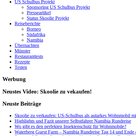
US Schulbus Projekt
Sponsoring US Schulbus Projekt
Presseartikel
Status Skoolie Projekt
Reiseberichte
Borneo
Südafrika
Namibia
Übernachten
Münster
Restauranttests
Rezepte
Testen
Werbung
Neustes Video: Skoolie zu vekaufen!
Neuste Beiträge
Skoolie zu verkaufen: US-Schulbus als autarkes Wohnmobil 
Highlights und Fazit unserer Selbstfahrer Namibia Rundreise
Wo gibt es den perfekten Insektenschutz für Wohnmobile?
Waterberg Guest Farm – Namibia Rundreise Tag 14 und Ende 