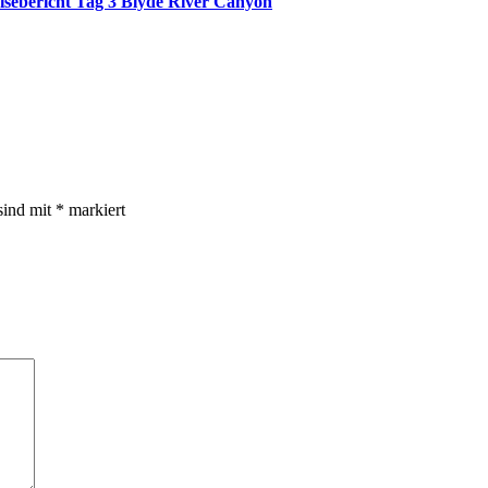
isebericht Tag 3 Blyde River Canyon
sind mit
*
markiert