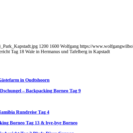
8_Park_Kapstadt.jpg
1200
1600
Wolfgang
https://www.wolfgangwilbo
ericht Tag 18 Wale in Hermanus und Tafelberg in Kapstadt
Gästefarm in Oudtshoorn
 Dschungel – Backpacking Borneo Tag 9
Namibia Rundreise Tag 4
king Borneo Tag 13 & bye-bye Borneo