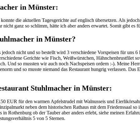
acher in Münster:
 konnte die aktuellen Tagesgerichte auf englisch übersetzen. Als jedo
cht ganz so schlimm, hätte ich aber anders erwartet. Somit gibt es fü
tuhlmacher in Münster?
es jedoch nicht und so bestellt wird 3 verschiedene Vorspeisen für uns 
erschiedene Gerichte wie Fisch, Weißwürstchen, Hähnchenbrustfilet so
lich. Und so mussten wir auch noch Nachspeisen ordern :-). Meine Herr
enorm und so musste niemand das Restaurant hungrig verlassen. Das Es
Restaurant Stuhlmacher in Münster:
6.50 EUR für den warmen Apfelstrudel mit Walnusseis und Eierlikörsah
Prinzipalmarkt neben dem historischen Rathaus mit dem Friedenssaal so i
als in Rothenburg ob der Tauber aber anders erlebt, siehe meinen Erfahr
istungsverhältnis 5 von 5 Sternen.