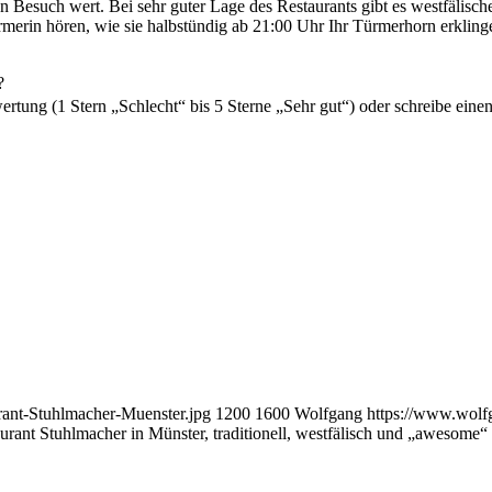
inen Besuch wert. Bei sehr guter Lage des Restaurants gibt es westfäl
rmerin hören, wie sie halbstündig ab 21:00 Uhr Ihr Türmerhorn erkli
?
tung (1 Stern „Schlecht“ bis 5 Sterne „Sehr gut“) oder schreibe ein
rant-Stuhlmacher-Muenster.jpg
1200
1600
Wolfgang
https://www.wolf
urant Stuhlmacher in Münster, traditionell, westfälisch und „awesome“ 