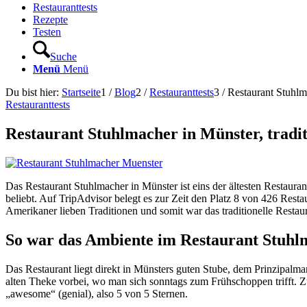
Restauranttests
Rezepte
Testen
Suche
Menü
Menü
Du bist hier:
Startseite
1
/
Blog
2
/
Restauranttests
3
/
Restaurant Stuhlma
Restauranttests
Restaurant Stuhlmacher in Münster, tradit
Das Restaurant Stuhlmacher in Münster ist eins der ältesten Restauran
beliebt. Auf TripAdvisor belegt es zur Zeit den Platz 8 von 426 Rest
Amerikaner lieben Traditionen und somit war das traditionelle Rest
So war das Ambiente im Restaurant Stuhl
Das Restaurant liegt direkt in Münsters guten Stube, dem Prinzipalm
alten Theke vorbei, wo man sich sonntags zum Frühschoppen trifft. Z
„awesome“ (genial), also 5 von 5 Sternen.