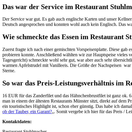
Das war der Service im Restaurant Stuhlm
Der Service war gut. Es gab auch englische Karten und unser Kellner
Deutsch angesprochen und konnten wohl auch kein Englisch. Das war ni
Wie schmeckte das Essen im Restaurant S
Zuerst fragte ich nach einer gemischten Vorspeisenplatte. Diese gab 
probieren konnte. Anschließend wählten wir zur Hauptspeise vieles v
Tagesgericht) schmeckte wohl sehr gut, war aber auch sehr übersicht
warmen Apfelstrudel mit Vanilleeis. Die Größe der Nachspeisen
war 
Sterne.
So war das Preis-Leistungsverhältnis im 
16 EUR für das Zanderfilet und das Hähnchenbrustfilet ist ganz ok. 
man in einem der ältesten Restaurants Münster sitzt, direkt auf dem 
ein touristisches Highlight ist, schon eher günstig. Das habe ich dam
ob der Tauber, ein Garant?
„. Somit vergebe ich hier für das Preis / Le
Kontaktdaten:
Restaurant Stuhlmacher