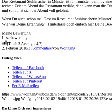
Das Restaurant Stuhlmacher in Münster ist für Touristen definitiv e
rechten Zeit am Abend das Restaurant verläßt, dann kann man die Tü
und somit hat sich der Abend voll gelohnt.
Warst Du auch schon mal Gast im Restaurant Stuhlmacherin Münster
Wie war Deine Erfahrung? Hinterlasse doch einfach hier Deine Bewer
Meine Bewertung
Leserbewertung
[Total:
3
Average:
4.7
]
2. Februar 2018
/
3 Kommentare
/
von
Wolfgang
Eintrag teilen
Teilen auf Facebook
Teilen auf X
Teilen auf WhatsApp
Teilen auf Pinterest
Per E-Mail teilen
https://www.wolfgangwilbois.de/wp-content/uploads/2018/01/Restau
Wilbois.jpg
Wolfgang
2018-02-02 19:40:11
2018-01-29 20:36:12
Resta
Das könnte Dich auch interessieren