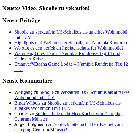
Neustes Video: Skoolie zu vekaufen!
Neuste Beiträge
Skoolie zu verkaufen: US-Schulbus als autarkes Wohnmobil
mit TÜV
Highlights und Fazit unserer Selbstfahrer Namibia Rundreise
Wo gibt es den perfekten Insektenschutz für Wohnmobile?
Waterberg Guest Farm – Namibia Rundreise Tag 14 und
Ende der Reise
Emanya@Etosha Game Lodge – Namibia Rundreise Tag 12
– 13
Neuste Kommentare
Wolfgang
zu
Skoolie zu verkaufen: US-Schulbus als autarkes
Wohnmobil mit TÜV
Birgit Wilbois
zu
Skoolie zu verkaufen: US-Schulbus als
autarkes Wohnmobil mit TÜV
Charles
zu
So doch bitte nicht Herr Kachel vom Camping
Centrum Münster!
Jürgen Folgmann
zu
So doch bitte nicht Herr Kachel vom
Camping Centrum Münster!