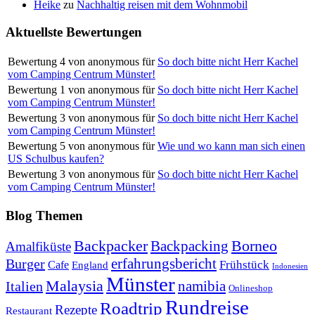
Heike
zu
Nachhaltig reisen mit dem Wohnmobil
Aktuellste Bewertungen
Bewertung
4
von
anonymous
für
So doch bitte nicht Herr Kachel
vom Camping Centrum Münster!
Bewertung
1
von
anonymous
für
So doch bitte nicht Herr Kachel
vom Camping Centrum Münster!
Bewertung
3
von
anonymous
für
So doch bitte nicht Herr Kachel
vom Camping Centrum Münster!
Bewertung
5
von
anonymous
für
Wie und wo kann man sich einen
US Schulbus kaufen?
Bewertung
3
von
anonymous
für
So doch bitte nicht Herr Kachel
vom Camping Centrum Münster!
Blog Themen
Backpacker
Borneo
Backpacking
Amalfiküste
erfahrungsbericht
Burger
Frühstück
Cafe
England
Indonesien
Münster
Malaysia
namibia
Italien
Onlineshop
Rundreise
Roadtrip
Rezepte
Restaurant