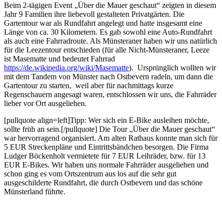
Beim 2-tägigen Event „Über die Mauer geschaut“ zeigten in diesem
Jahr 9 Familien ihre liebevoll gestalteten Privatgärten. Die
Gartentour war als Rundfahrt angelegt und hatte insgesamt eine
Länge von ca. 30 Kilometern. Es gab sowohl eine Auto-Rundfahrt
als auch eine Fahrradroute. Als Münsteraner
haben wir uns natürlich
für die Leezentour entschieden (für alle Nicht-Münsteraner, Leeze
ist Masematte und bedeutet Fahrrad
https://de.wikipedia.org/wiki/Masematte
). Ursprünglich wollten wir
mit dem Tandem von Münster nach Ostbevern radeln, um dann die
Gartentour zu starten, weil aber für nachmittags kurze
Regenschauern angesagt waren, entschlossen wir uns, die Fahrräder
lieber vor Ort ausgeliehen.
[pullquote align=left]Tipp: Wer sich ein E-Bike ausleihen möchte,
sollte früh an sein.[/pullquote] Die Tour „Über die Mauer geschaut“
war hervorragend organisiert. Am alten Rathaus konnte man sich für
5 EUR Streckenpläne und Eintrittsbändchen besorgen. Die Firma
Ludger Böckenholt vermietete für 7 EUR Leihräder, bzw. für 13
EUR E-Bikes. Wir haben uns normale Fahrräder ausgeliehen und
schon ging es vom Ortszentrum aus los auf die sehr gut
ausgeschilderte Rundfahrt, die durch Ostbevern und das schöne
Münsterland führte.