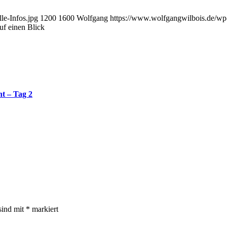
le-Infos.jpg
1200
1600
Wolfgang
https://www.wolfgangwilbois.de/wp
auf einen Blick
ht – Tag 2
sind mit
*
markiert