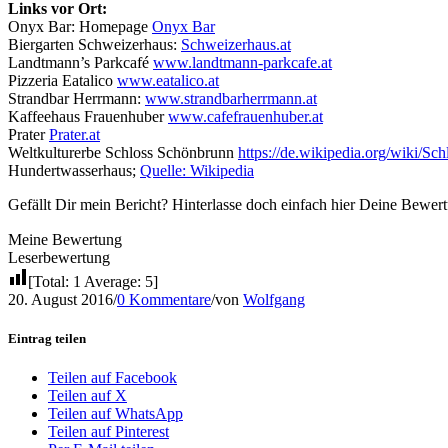
Links vor Ort:
Onyx Bar: Homepage
Onyx Bar
Biergarten Schweizerhaus:
Schweizerhaus.at
Landtmann’s Parkcafé
www.landtmann-parkcafe.at
Pizzeria Eatalico
www.eatalico.at
Strandbar Herrmann:
www.strandbarherrmann.at
Kaffeehaus Frauenhuber
www.cafefrauenhuber.at
Prater
Prater.at
Weltkulturerbe Schloss Schönbrunn
https://de.wikipedia.org/wiki
Hundertwasserhaus;
Quelle: Wikipedia
Gefällt Dir mein Bericht? Hinterlasse doch einfach hier Deine Bewe
Meine Bewertung
Leserbewertung
[Total:
1
Average:
5
]
20. August 2016
/
0 Kommentare
/
von
Wolfgang
Eintrag teilen
Teilen auf Facebook
Teilen auf X
Teilen auf WhatsApp
Teilen auf Pinterest