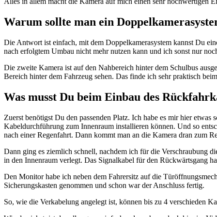
Alles in allem macht die Kamera auf mich einen sehr hochwertigen E
Warum sollte man ein Doppelkamerasystem
Die Antwort ist einfach, mit dem Doppelkamerasystem kannst Du eine
nach erfolgtem Umbau nicht mehr nutzen kann und ich sonst nur noch
Die zweite Kamera ist auf den Nahbereich hinter dem Schulbus ausge
Bereich hinter dem Fahrzeug sehen. Das finde ich sehr praktisch be
Was musst Du beim Einbau des Rückfahrk
Zuerst benötigst Du den passenden Platz. Ich habe es mir hier etw
Kabeldurchführung zum Innenraum installieren können. Und so entschi
nach einer Regenfahrt. Dann kommt man an die Kamera dran zum Rein
Dann ging es ziemlich schnell, nachdem ich für die Verschraubung 
in den Innenraum verlegt. Das Signalkabel für den Rückwärtsgang ha
Den Monitor habe ich neben dem Fahrersitz auf die Türöffnungsmechan
Sicherungskasten genommen und schon war der Anschluss fertig.
So, wie die Verkabelung angelegt ist, können bis zu 4 verschieden Ka