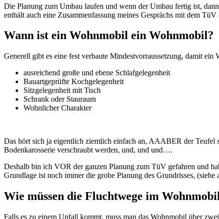
Die Planung zum Umbau laufen und wenn der Umbau fertig ist, dann s
enthält auch eine Zusammenfassung meines Gesprächs mit dem TüV 
Wann ist ein Wohnmobil ein Wohnmobil?
Generell gibt es eine fest verbaute Mindestvorraussetzung, damit e
ausreichend große und ebene Schlafgelegenheit
Bauartgeprüfte Kochgelegenheit
Sitzgelegenheit mit Tisch
Schrank oder Stauraum
Wohnlicher Charakter
Das hört sich ja eigentlich ziemlich einfach an, AAABER der Teufel 
Bodenkarosserie verschraubt werden, und, und und….
Deshalb bin ich VOR der ganzen Planung zum TüV gefahren und habe m
Grundlage ist noch immer die grobe Planung des Grundrisses, (siehe 
Wie müssen die Fluchtwege im Wohnmobil 
Falls es zu einem Unfall kommt, muss man das Wohnmobil über zwei u