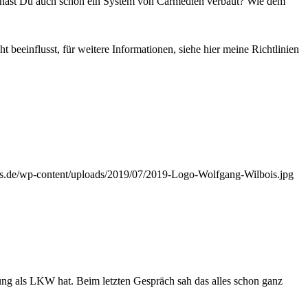
 hast Du auch schon ein System von Carmedien verbaut? Wie dem
beeinflusst, für weitere Informationen, siehe hier meine Richtlinien
s.de/wp-content/uploads/2019/07/2019-Logo-Wolfgang-Wilbois.jpg
ung als LKW hat. Beim letzten Gespräch sah das alles schon ganz