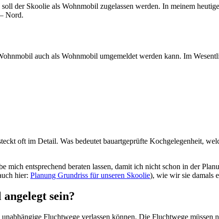
oll der Skoolie als Wohnmobil zugelassen werden. In meinem heutigen 
– Nord.
in Wohnmobil auch als Wohnmobil umgemeldet werden kann. Im Wesentli
steckt oft im Detail. Was bedeutet bauartgeprüfte Kochgelegenheit, we
ich entsprechend beraten lassen, damit ich nicht schon in der Planu
auch hier:
Planung Grundriss für unseren Skoolie
), wie wir sie damals e
angelegt sein?
nabhängige Fluchtwege verlassen können. Die Fluchtwege müssen natürl