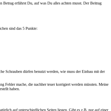
Betrag erfährst Du, auf was Du alles achten musst. Der Beitrag
chen sind das 5 Punkte:
lche Schrauben dürfen benutzt werden, wie muss der Einbau mit der
ng Fehler mache, die nachher teuer korrigiert werden müssten. Meine
rstellt haben.
ich auf unterschiedlichen Seiten liegen. Gibt es z.B. nur auf einer