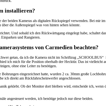
indruck.
 installieren?
 der beiden Kameras als digitalen Rückspiegel verwenden. Bei mir im 
 über die Außenspiegel was von hinten sehen könnte.
richtet. Und sobald ich den Rückwärtsgang eingelegt habe, schaltet 
im Einparken und Rangieren.
amerasystems von Carmedien beachten?
as schwer getan, da ich die Kamera nicht im Schriftzug „SCHOOLBUS“
ed ich mich für die Position oberhalb der Hecktür. Das ist vielleicht 
igen, ohne eine Leiter zu benötigen.
die Bohrungen eingezeichnet hatte, wurden 2 ca. 30mm große Lochboh
be ich direkt am Rückfahrscheinwerfer angeschlossen.
ik geklebt. Ob der Monitor dort bleiben wird, entscheide ich, wenn d
näle angesteuert werden, ich benötige jedoch nur diese beiden.