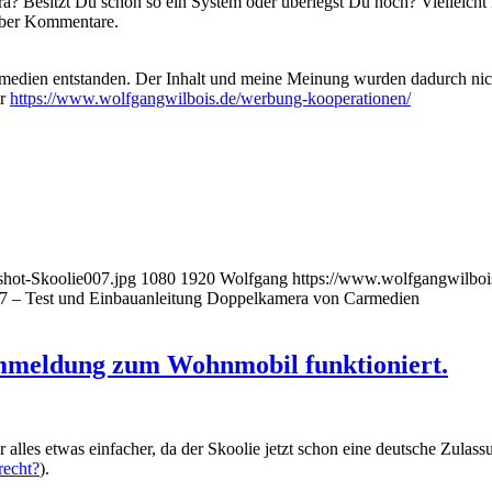
 Besitzt Du schon so ein System oder überlegst Du noch? Vielleicht
 über Kommentare.
medien entstanden. Der Inhalt und meine Meinung wurden dadurch nicht 
er
https://www.wolfgangwilbois.de/werbung-kooperationen/
shot-Skoolie007.jpg
1080
1920
Wolfgang
https://www.wolfgangwilboi
07 – Test und Einbauanleitung Doppelkamera von Carmedien
Ummeldung zum Wohnmobil funktioniert.
lles etwas einfacher, da der Skoolie jetzt schon eine deutsche Zulass
recht?
).