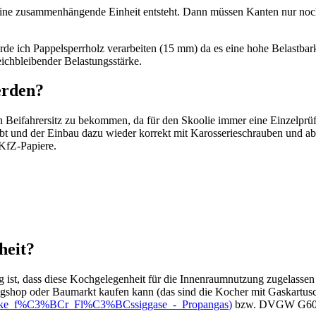
eine zusammenhängende Einheit entsteht. Dann müssen Kanten nur noch
 ich Pappelsperrholz verarbeiten (15 mm) da es eine hohe Belastbarkei
ichbleibender Belastungsstärke.
erden?
gen Beifahrersitz zu bekommen, da für den Skoolie immer eine Einzelp
gibt und der Einbau dazu wieder korrekt mit Karosserieschrauben und 
 KfZ-Papiere.
heit?
htig ist, dass diese Kochgelegenheit für die Innenraumnutzung zugelas
gshop oder Baumarkt kaufen kann (das sind die Kocher mit Gaskartusc
elwerke_f%C3%BCr_Fl%C3%BCssiggase_-_Propangas
)
bzw. DVGW G607