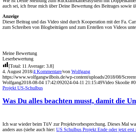
Wie ist Deine Meinung zum Rückfahrkamerasystem mit Doppelkamera?
auch sei, ich freue mich über Deine Bewertung des Beitrages sowie
Anzeige
Dieser Beitrag und das Video sind durch Kooperation mit der Fa. Car
zum Schreiben von Blogbeiträgen und zum Erstellen von Videos unt
Meine Bewertung
Leserbewertung
[Total:
11
Average:
3.8
]
4. August 2018
/
4 Kommentare
/
von
Wolfgang
https://www.wolfgangwilbois.de/wp-content/uploads/2018/08/Screen
Wolfgang
2018-08-04 17:42:09
2024-04-11 21:15:49
Video Skoolie #
Projekt US-Schulbus
Was Du alles beachten musst, damit die 
Ich war wieder beim TüV zur Projektvorbesprechung. Dieses Mal war a
anders aus (siehe auch hier:
US Schulbus Projekt Ende oder jetzt erst 