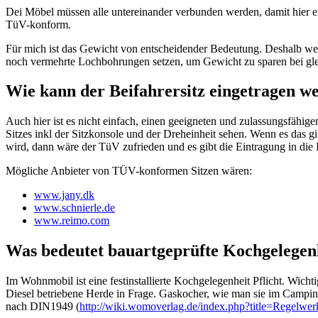
Dei Möbel müssen alle untereinander verbunden werden, damit hier 
TüV-konform.
Für mich ist das Gewicht von entscheidender Bedeutung. Deshalb werde
noch vermehrte Lochbohrungen setzen, um Gewicht zu sparen bei gle
Wie kann der Beifahrersitz eingetragen w
Auch hier ist es nicht einfach, einen geeigneten und zulassungsfähi
Sitzes inkl der Sitzkonsole und der Dreheinheit sehen. Wenn es das 
wird, dann wäre der TüV zufrieden und es gibt die Eintragung in die
Mögliche Anbieter von TÜV-konformen Sitzen wären:
www.jany.dk
www.schnierle.de
www.reimo.com
Was bedeutet bauartgeprüfte Kochgelegen
Im Wohnmobil ist eine festinstallierte Kochgelegenheit Pflicht. Wic
Diesel betriebene Herde in Frage. Gaskocher, wie man sie im Campin
nach DIN1949 (
http://wiki.womoverlag.de/index.php?title=Reg