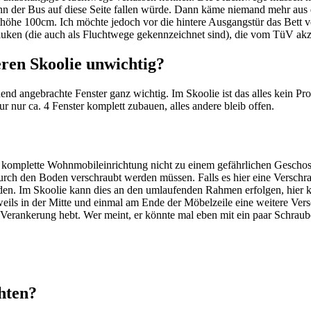
enn der Bus auf diese Seite fallen würde. Dann käme niemand mehr aus
höhe 100cm. Ich möchte jedoch vor die hintere Ausgangstür das Bett ve
luken (die auch als Fluchtwege gekennzeichnet sind), die vom TüV ak
eren Skoolie unwichtig?
d angebrachte Fenster ganz wichtig. Im Skoolie ist das alles kein Pro
r nur ca. 4 Fenster komplett zubauen, alles andere bleib offen.
e komplette Wohnmobileinrichtung nicht zu einem gefährlichen Geschos
rch den Boden verschraubt werden müssen. Falls es hier eine Verschra
rden. Im Skoolie kann dies an den umlaufenden Rahmen erfolgen, hier
jeweils in der Mitte und einmal am Ende der Möbelzeile eine weitere Ve
er Verankerung hebt. Wer meint, er könnte mal eben mit ein paar Schr
hten?