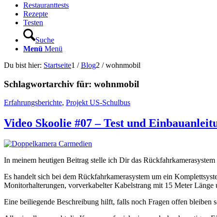
Restauranttests
Rezepte
Testen
Suche
Menü
Menü
Du bist hier:
Startseite
1
/
Blog
2
/
wohnmobil
Schlagwortarchiv für:
wohnmobil
Erfahrungsberichte
,
Projekt US-Schulbus
Video Skoolie #07 – Test und Einbauanle
In meinem heutigen Beitrag stelle ich Dir das Rückfahrkamerasy
Es handelt sich bei dem Rückfahrkamerasystem um ein Komplettsystem.
Monitorhalterungen, vorverkabelter Kabelstrang mit 15 Meter Länge 
Eine beiliegende Beschreibung hilft, falls noch Fragen offen bleiben s