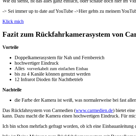
Wie du siehst, ist das alles ganz einfach, oder schaue doch hier im V
-> Sei immer up to date auf YouTube ->Hier gehts zu meinem YouTub
Klick mich
Fazit zum Rückfahrkamerasystem von Ca
Vorteile
Doppelkamerasystem für Nah und Fernbereich
hochwertiger Eindruck
Alles
vorverkabelt zum einfachen Einbau
bis zu 4 Kanäle können genutzt werden
12 Infrarot Dioden für Nachtbetrieb
Nachteile
die Farbe der Kamera ist weiß, was normalerweise bei fast alle
Das Rückfahrsystem von Carmedien (
www.carmedien.de
) bietet ei
kann. Dazu macht die Kamera einen hochwertigen Eindruck. Für mich
Ich bin schon mehrfach gefragt worden, ob ich eine Einbauanleitung 