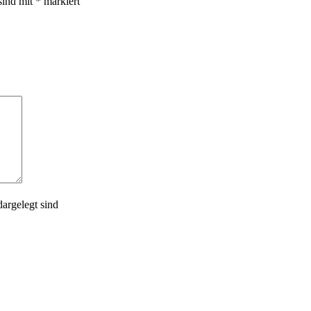
sind mit
*
markiert
argelegt sind