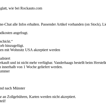
 glatt, wie bei Rockauto.com
Chat alle Infos erhalten. Passender Artikel vorhanden (on Stock), L
ndkosten angefragt.
schickt.“
rb hinzugefügt.
rten mit Wohnsitz USA akzeptiert werden
lisiert
erkauft und ist nicht mehr verfügbar. Vanderhaags bestellt beim Herste
en innerhalb von 1 Woche geliefert werden.
gnummer
and nach Münster
r an Zollgebühren, Karten werden nicht akzeptiert.
eil!