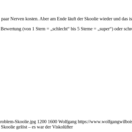
n paar Nerven kosten. Aber am Ende läuft der Skoolie wieder und das ist
ne Bewertung (von 1 Stern = „schlecht“ bis 5 Sterne = „super“) oder sc
roblem-Skoolie.jpg
1200
1600
Wolfgang
https://www.wolfgangwilboi
koolie gelöst – es war der Viskolüfter