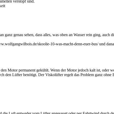
amellen verstopf sind.
keit
an ganz genau sehen, dass alles, was oben an Wasser rein ging, auch 
www.wolfgangwilbois.de/skoolie-10-was-macht-denn-euer-bus/ und dan
t den Motor permanent gekühlt. Wenn der Motor jedoch kalt ist, oder 
rch den Lüfter benötigt. Der Viskolüfter regelt das Problem ganz ohne 
rd die Luft entweder vom Lüfter angesaugt oder per Fahrtwind durch d