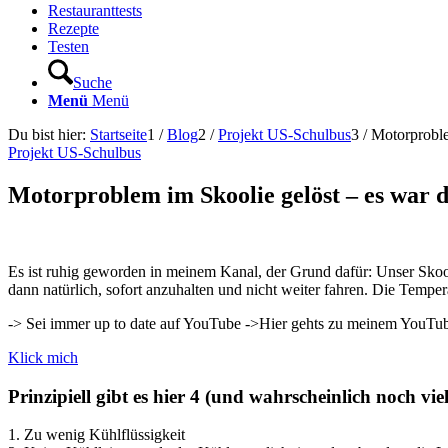
Restauranttests
Rezepte
Testen
Suche
Menü
Menü
Du bist hier:
Startseite
1
/
Blog
2
/
Projekt US-Schulbus
3
/
Motorproble
Projekt US-Schulbus
Motorproblem im Skoolie gelöst – es war d
Es ist ruhig geworden in meinem Kanal, der Grund dafür: Unser Skool
dann natürlich, sofort anzuhalten und nicht weiter fahren. Die Tempe
-> Sei immer up to date auf YouTube ->Hier gehts zu meinem YouTub
Klick mich
Prinzipiell gibt es hier 4 (und wahrscheinlich noch v
1. Zu wenig Kühlflüssigkeit