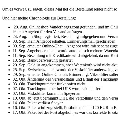
Um es vorweg zu sagen, dieses Mal lief die Bestellung leider nicht so
Und hier meine Chronologie zur Bestellung:
20. Aug. Onlineshop Vanderhaags.com gefunden, und im Online-
ich ein Angebot für den Versand anfragen.
24. Aug. Im Shop registriert, Bestellung aufgegeben und Versa
03. Sep. Kein Angebot erhalten, Erinnerungsmail geschrieben
09. Sep. erneuter Online-Chat, „Angebot wird mir separat zuge
11. Sep. Angebot erhalten, wurde automatisch meinem Warenko
11. Sep. Bezahlung mit Kreditkarte wird abgelehnt, da nur Ka
13. Sep. Banküberweisung gestartet
20. Sep. Geld ist angekommen, aber Warenkorb wird nicht aktua
25. Sep. Zwischenzeitlich wurde der Viskolüfter anderweitig v
29. Sep. erneuter Online-Chat als Erinnerung, Viksolüfter soll
02. Okt. Änderung des Versandstatus und Erhalt der Trackin
03. Okt. Trackingnummer funktioniert nicht
07. Okt. Trackingnummer bei UPS wurde aktualisiert
07. Okt. Viskolüfter kommt in Speyer an
10. Okt. ab jetzt übernimmt DHL die Verzollung und den Vers
14. Okt. Paket verlässt Speyer
16. Okt. Paket wird zugestellt, Postbote möchte 120 EUR in Ba
17. Okt. Paket bei der Post abgeholt, es war das korrekte Ersatzt