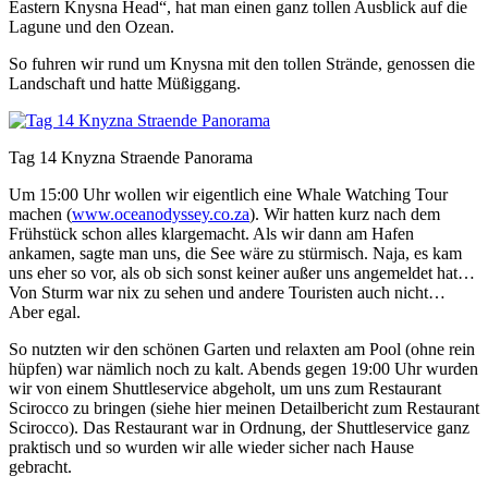
Eastern Knysna Head“, hat man einen ganz tollen Ausblick auf die
Lagune und den Ozean.
So fuhren wir rund um Knysna mit den tollen Strände, genossen die
Landschaft und hatte Müßiggang.
Tag 14 Knyzna Straende Panorama
Um 15:00 Uhr wollen wir eigentlich eine Whale Watching Tour
machen (
www.oceanodyssey.co.za
). Wir hatten kurz nach dem
Frühstück schon alles klargemacht. Als wir dann am Hafen
ankamen, sagte man uns, die See wäre zu stürmisch. Naja, es kam
uns eher so vor, als ob sich sonst keiner außer uns angemeldet hat…
Von Sturm war nix zu sehen und andere Touristen auch nicht…
Aber egal.
So nutzten wir den schönen Garten und relaxten am Pool (ohne rein
hüpfen) war nämlich noch zu kalt. Abends gegen 19:00 Uhr wurden
wir von einem Shuttleservice abgeholt, um uns zum Restaurant
Scirocco zu bringen (siehe hier meinen Detailbericht zum Restaurant
Scirocco). Das Restaurant war in Ordnung, der Shuttleservice ganz
praktisch und so wurden wir alle wieder sicher nach Hause
gebracht.