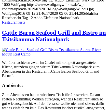
content/uploads/2016/09/Tag_12_Addo_Elefanten_Park.jpg
1200
1600
Wolfgang
https://www.wolfgangwilbois.de/wp-
content/uploads/2019/07/2019-Logo-Wolfgang-Wilbois.jpg
Wolfgang
2016-09-12 21:46:17
2020-05-06 21:44:20
Südafrika
Reisebericht Tag 12 Addo Elefanten Nationalpark
Restauranttests
Cattle Baron Seafood Grill and Bistro im
Tsitsikamma Nationalpark
Wir übernachteten zwar im Chalet mit komplett ausgestatteter
Küche, trotzdem gingen wir im Tsitsikamma Nationalpark zum
Abendessen in das Restaurant „Cattle Baron Seafood Grill and
Bistro“.
Ambiente:
Zum Abendessen hatten wir einen Tisch für 2 reserviert. Da am
späten Nachmittag Wolken aufzogen, war das Restaurant auch so
gut wie ausgebucht. Auf der Terrasse wollte niemand sitzen, dafür
war es einfach zu kalt. Das Restaurant ist eher rustikal ausgestattet,