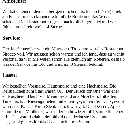
Ambiente:
Wir hatten einen kleinen aber gemütlichen Tisch (Tisch Nr 8) direkt
am Fenster und so konnten wir auf die Boote und das Wasser
schauen. Das Restaurant ist geschmackvoll eingerichtet und wir
fühlten uns direkt wohl. 4 Sterne.
Service:
Der 14. September war ein Mittwoch. Trotzdem war das Restaurant
Sirocco voll. Wir mussten schon warten und ich fand, dass zu wenig
Personal da war. Sie waren schon alle ziemlich am Rotieren, deshalb
war der Service nur OK und wird mit 3 Sternen belohnt.
Essen:
Wir bestellten Vorspeise, Hauptspeise und eine Nachspeise. Die
Reisbällchen zum Start waren OK. Der „Fisch for One“ war eher
enttäuschend. Das Fisch Menü bestand aus Muscheln, frittiertem
Tintenfisch, 3 Riesengarnelen und einem gegrillten Fisch. Insgesamt
war das OK. Das Kudu-Steak jedoch war gut. Das Dessert, Appel
Crumble mit Vanilleeis, war leider nicht wie erhofft, sonderlich eher
OK. Das war bis dahin definitiv das schlechteste Essen und
insgesamt gibt es für das Essen auch nur 3 Sterne.