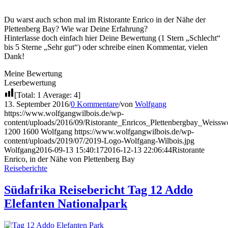
Du warst auch schon mal im Ristorante Enrico in der Nähe der
Plettenberg Bay? Wie war Deine Erfahrung?
Hinterlasse doch einfach hier Deine Bewertung (1 Stern „Schlecht“
bis 5 Sterne „Sehr gut“) oder schreibe einen Kommentar, vielen
Dank!
Meine Bewertung
Leserbewertung
[Total:
1
Average:
4
]
13. September 2016
/
0 Kommentare
/
von
Wolfgang
https://www.wolfgangwilbois.de/wp-
content/uploads/2016/09/Ristorante_Enricos_Plettenbergbay_Weissw
1200
1600
Wolfgang
https://www.wolfgangwilbois.de/wp-
content/uploads/2019/07/2019-Logo-Wolfgang-Wilbois.jpg
Wolfgang
2016-09-13 15:40:17
2016-12-13 22:06:44
Ristorante
Enrico, in der Nähe von Plettenberg Bay
Reiseberichte
Südafrika Reisebericht Tag 12 Addo
Elefanten Nationalpark