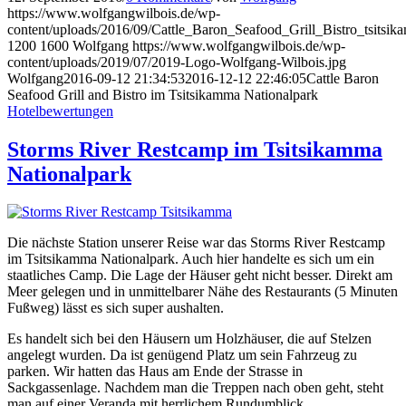
https://www.wolfgangwilbois.de/wp-
content/uploads/2016/09/Cattle_Baron_Seafood_Grill_Bistro_tsitsik
1200
1600
Wolfgang
https://www.wolfgangwilbois.de/wp-
content/uploads/2019/07/2019-Logo-Wolfgang-Wilbois.jpg
Wolfgang
2016-09-12 21:34:53
2016-12-12 22:46:05
Cattle Baron
Seafood Grill and Bistro im Tsitsikamma Nationalpark
Hotelbewertungen
Storms River Restcamp im Tsitsikamma
Nationalpark
Die nächste Station unserer Reise war das Storms River Restcamp
im Tsitsikamma Nationalpark. Auch hier handelte es sich um ein
staatliches Camp. Die Lage der Häuser geht nicht besser. Direkt am
Meer gelegen und in unmittelbarer Nähe des Restaurants (5 Minuten
Fußweg) lässt es sich super aushalten.
Es handelt sich bei den Häusern um Holzhäuser, die auf Stelzen
angelegt wurden. Da ist genügend Platz um sein Fahrzeug zu
parken. Wir hatten das Haus am Ende der Strasse in
Sackgassenlage. Nachdem man die Treppen nach oben geht, steht
man auf einer Veranda mit herrlichem Rundumblick.