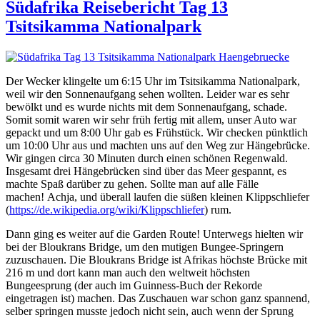
Südafrika Reisebericht Tag 13
Tsitsikamma Nationalpark
Der Wecker klingelte um 6:15 Uhr im Tsitsikamma Nationalpark,
weil wir den Sonnenaufgang sehen wollten. Leider war es sehr
bewölkt und es wurde nichts mit dem Sonnenaufgang, schade.
Somit somit waren wir sehr früh fertig mit allem, unser Auto war
gepackt und um 8:00 Uhr gab es Frühstück. Wir checken pünktlich
um 10:00 Uhr aus und machten uns auf den Weg zur Hängebrücke.
Wir gingen circa 30 Minuten durch einen schönen Regenwald.
Insgesamt drei Hängebrücken sind über das Meer gespannt, es
machte Spaß darüber zu gehen. Sollte man auf alle Fälle
machen! Achja, und überall laufen die süßen kleinen Klippschliefer
(
https://de.wikipedia.org/wiki/Klippschliefer
) rum.
Dann ging es weiter auf die Garden Route! Unterwegs hielten wir
bei der Bloukrans Bridge, um den mutigen Bungee-Springern
zuzuschauen. Die Bloukrans Bridge ist Afrikas höchste Brücke mit
216 m und dort kann man auch den weltweit höchsten
Bungeesprung (der auch im Guinness-Buch der Rekorde
eingetragen ist) machen. Das Zuschauen war schon ganz spannend,
selber springen musste jedoch nicht sein, auch wenn der Sprung