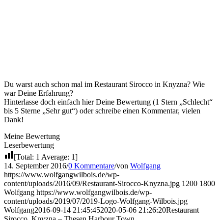
Du warst auch schon mal im Restaurant Sirocco in Knyzna? Wie
war Deine Erfahrung?
Hinterlasse doch einfach hier Deine Bewertung (1 Stern „Schlecht“
bis 5 Sterne „Sehr gut“) oder schreibe einen Kommentar, vielen
Dank!
Meine Bewertung
Leserbewertung
[Total:
1
Average:
1
]
14. September 2016
/
0 Kommentare
/
von
Wolfgang
https://www.wolfgangwilbois.de/wp-
content/uploads/2016/09/Restaurant-Sirocco-Knyzna.jpg
1200
1800
Wolfgang
https://www.wolfgangwilbois.de/wp-
content/uploads/2019/07/2019-Logo-Wolfgang-Wilbois.jpg
Wolfgang
2016-09-14 21:45:45
2020-05-06 21:26:20
Restaurant
Sirocco, Knyzna – Thesen Harbour Town