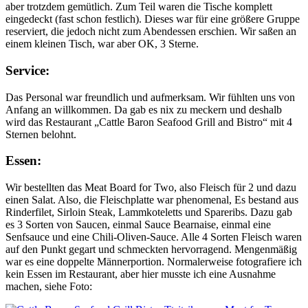
aber trotzdem gemütlich. Zum Teil waren die Tische komplett
eingedeckt (fast schon festlich). Dieses war für eine größere Gruppe
reserviert, die jedoch nicht zum Abendessen erschien. Wir saßen an
einem kleinen Tisch, war aber OK, 3 Sterne.
Service:
Das Personal war freundlich und aufmerksam. Wir fühlten uns von
Anfang an willkommen. Da gab es nix zu meckern und deshalb
wird das Restaurant „Cattle Baron Seafood Grill and Bistro“ mit 4
Sternen belohnt.
Essen:
Wir bestellten das Meat Board for Two, also Fleisch für 2 und dazu
einen Salat. Also, die Fleischplatte war phenomenal, Es bestand aus
Rinderfilet, Sirloin Steak, Lammkoteletts und Spareribs. Dazu gab
es 3 Sorten von Saucen, einmal Sauce Bearnaise, einmal eine
Senfsauce und eine Chili-Oliven-Sauce. Alle 4 Sorten Fleisch waren
auf den Punkt gegart und schmeckten hervorragend. Mengenmäßig
war es eine doppelte Männerportion. Normalerweise fotografiere ich
kein Essen im Restaurant, aber hier musste ich eine Ausnahme
machen, siehe Foto: