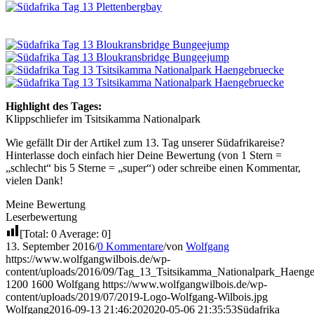
Highlight des Tages:
Klippschliefer im Tsitsikamma Nationalpark
Wie gefällt Dir der Artikel zum 13. Tag unserer Südafrikareise?
Hinterlasse doch einfach hier Deine Bewertung (von 1 Stern =
„schlecht“ bis 5 Sterne = „super“) oder schreibe einen Kommentar,
vielen Dank!
Meine Bewertung
Leserbewertung
[Total:
0
Average:
0
]
13. September 2016
/
0 Kommentare
/
von
Wolfgang
https://www.wolfgangwilbois.de/wp-
content/uploads/2016/09/Tag_13_Tsitsikamma_Nationalpark_Haenge
1200
1600
Wolfgang
https://www.wolfgangwilbois.de/wp-
content/uploads/2019/07/2019-Logo-Wolfgang-Wilbois.jpg
Wolfgang
2016-09-13 21:46:20
2020-05-06 21:35:53
Südafrika