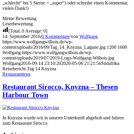
„schlecht“ bis 5 Sterne = „super“) oder schreibe einen Kommentar,
vielen Dank!)
Meine Bewertung
Leserbewertung
[Total:
0
Average:
0
]
14. September 2016
/
0 Kommentare
/
von
Wolfgang
https://www.wolfgangwilbois.de/wp-
content/uploads/2016/09/Tag_14_Knyzna_Lagune.jpg
1200
1600
Wolfgang
https://www.wolfgangwilbois.de/wp-
content/uploads/2019/07/2019-Logo-Wolfgang-Wilbois.jpg
Wolfgang
2016-09-14 23:10:20
2020-05-06 21:21:56
Südafrika
Reisebericht Tag 14 Knyzna
Restauranttests
Restaurant Sirocco, Knyzna – Thesen
Harbour Town
In Knyzna wurde wir in unserer Unterkunft abgeholt und fuhren
zum Restaurant Sirocco.