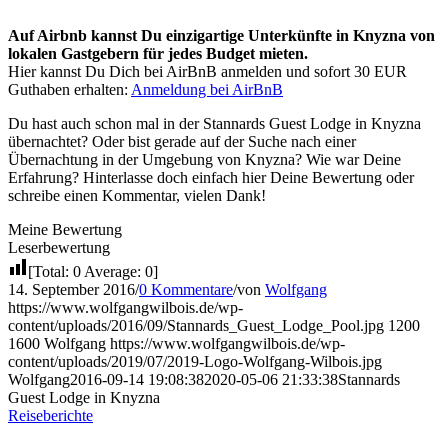
Auf Airbnb kannst Du einzigartige Unterkünfte in Knyzna von
lokalen Gastgebern für jedes Budget mieten.
Hier kannst Du Dich bei AirBnB anmelden und sofort 30 EUR
Guthaben erhalten:
Anmeldung bei AirBnB
Du hast auch schon mal in der Stannards Guest Lodge in Knyzna
übernachtet? Oder bist gerade auf der Suche nach einer
Übernachtung in der Umgebung von Knyzna? Wie war Deine
Erfahrung? Hinterlasse doch einfach hier Deine Bewertung oder
schreibe einen Kommentar, vielen Dank!
Meine Bewertung
Leserbewertung
[Total:
0
Average:
0
]
14. September 2016
/
0 Kommentare
/
von
Wolfgang
https://www.wolfgangwilbois.de/wp-
content/uploads/2016/09/Stannards_Guest_Lodge_Pool.jpg
1200
1600
Wolfgang
https://www.wolfgangwilbois.de/wp-
content/uploads/2019/07/2019-Logo-Wolfgang-Wilbois.jpg
Wolfgang
2016-09-14 19:08:38
2020-05-06 21:33:38
Stannards
Guest Lodge in Knyzna
Reiseberichte