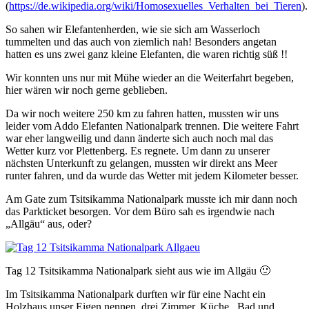
(
https://de.wikipedia.org/wiki/Homosexuelles_Verhalten_bei_Tieren
).
So sahen wir Elefantenherden, wie sie sich am Wasserloch
tummelten und das auch von ziemlich nah! Besonders angetan
hatten es uns zwei ganz kleine Elefanten, die waren richtig süß !!
Wir konnten uns nur mit Mühe wieder an die Weiterfahrt begeben,
hier wären wir noch gerne geblieben.
Da wir noch weitere 250 km zu fahren hatten, mussten wir uns
leider vom Addo Elefanten Nationalpark trennen. Die weitere Fahrt
war eher langweilig und dann änderte sich auch noch mal das
Wetter kurz vor Plettenberg. Es regnete. Um dann zu unserer
nächsten Unterkunft zu gelangen, mussten wir direkt ans Meer
runter fahren, und da wurde das Wetter mit jedem Kilometer besser.
Am Gate zum Tsitsikamma Nationalpark musste ich mir dann noch
das Parkticket besorgen. Vor dem Büro sah es irgendwie nach
„Allgäu“ aus, oder?
Tag 12 Tsitsikamma Nationalpark sieht aus wie im Allgäu 🙂
Im Tsitsikamma Nationalpark durften wir für eine Nacht ein
Holzhaus unser Eigen nennen, drei Zimmer, Küche, Bad und