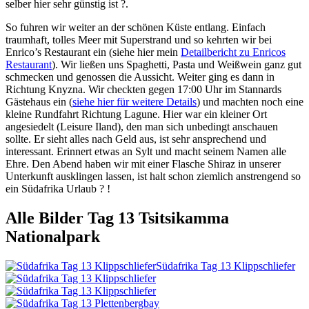
selber hier sehr günstig ist ?.
So fuhren wir weiter an der schönen Küste entlang. Einfach
traumhaft, tolles Meer mit Superstrand und so kehrten wir bei
Enrico’s Restaurant ein (siehe hier mein
Detailbericht zu Enricos
Restaurant
). Wir ließen uns Spaghetti, Pasta und Weißwein ganz gut
schmecken und genossen die Aussicht. Weiter ging es dann in
Richtung Knyzna. Wir checkten gegen 17:00 Uhr im Stannards
Gästehaus ein (
siehe hier für weitere Details
) und machten noch eine
kleine Rundfahrt Richtung Lagune. Hier war ein kleiner Ort
angesiedelt (Leisure Iland), den man sich unbedingt anschauen
sollte. Er sieht alles nach Geld aus, ist sehr ansprechend und
interessant. Erinnert etwas an Sylt und macht seinem Namen alle
Ehre. Den Abend haben wir mit einer Flasche Shiraz in unserer
Unterkunft ausklingen lassen, ist halt schon ziemlich anstrengend so
ein Südafrika Urlaub ? !
Alle Bilder Tag 13 Tsitsikamma
Nationalpark
Südafrika Tag 13 Klippschliefer