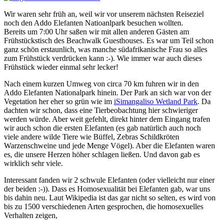
Wir waren sehr früh an, weil wir vor unserem nächsten Reiseziel
noch den Addo Elefanten Natioanlpark besuchen wollten.
Bereits um 7:00 Uhr saßen wir mit allen anderen Gästen am
Frühstückstisch des Beachwalk Guesthouses. Es war um Teil schon
ganz schön erstaunlich, was manche südafrikanische Frau so alles
zum Frühstück verdrücken kann :-). Wie immer war auch dieses
Frühstück wieder einmal sehr lecker!
Nach einem kurzen Umweg von circa 70 km fuhren wir in den
Addo Elefanten Nationalpark hinein. Der Park an sich war von der
Vegetation her eher so grün wie im
iSimangaliso Wetland Park
. Da
dachten wir schon, dass eine Tierbeobachtung hier schwieriger
werden würde. Aber weit gefehlt, direkt hinter dem Eingang trafen
wir auch schon die ersten Elefanten (es gab natürlich auch noch
viele andere wilde Tiere wie Büffel, Zebras Schildkröten
Warzenschweine und jede Menge Vögel). Aber die Elefanten waren
es, die unsere Herzen höher schlagen ließen. Und davon gab es
wirklich sehr viele.
Interessant fanden wir 2 schwule Elefanten (oder vielleicht nur einer
der beiden :-)). Dass es Homosexualität bei Elefanten gab, war uns
bis dahin neu. Laut Wikipedia ist das gar nicht so selten, es wird von
bis zu 1500 verschiedenen Arten gesprochen, die homosexuelles
Verhalten zeigen,