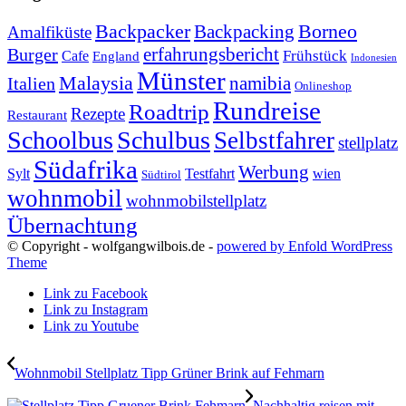
Backpacker
Borneo
Backpacking
Amalfiküste
erfahrungsbericht
Burger
Frühstück
Cafe
England
Indonesien
Münster
Malaysia
namibia
Italien
Onlineshop
Rundreise
Roadtrip
Rezepte
Restaurant
Schoolbus
Schulbus
Selbstfahrer
stellplatz
Südafrika
Werbung
Sylt
Testfahrt
wien
Südtirol
wohnmobil
wohnmobilstellplatz
Übernachtung
© Copyright - wolfgangwilbois.de -
powered by Enfold WordPress
Theme
Link zu Facebook
Link zu Instagram
Link zu Youtube
Wohnmobil Stellplatz Tipp Grüner Brink auf Fehmarn
Nachhaltig reisen mit