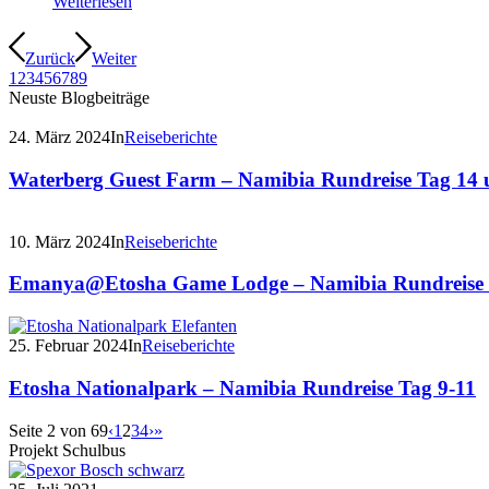
Weiterlesen
Zurück
Weiter
1
2
3
4
5
6
7
8
9
Neuste Blogbeiträge
24. März 2024
In
Reiseberichte
Waterberg Guest Farm – Namibia Rundreise Tag 14 
10. März 2024
In
Reiseberichte
Emanya@Etosha Game Lodge – Namibia Rundreise 
25. Februar 2024
In
Reiseberichte
Etosha Nationalpark – Namibia Rundreise Tag 9-11
Seite 2 von 69
‹
1
2
3
4
›
»
Projekt Schulbus