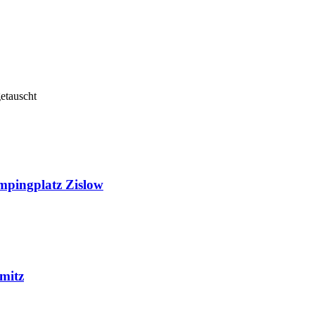
etauscht
mpingplatz Zislow
mitz