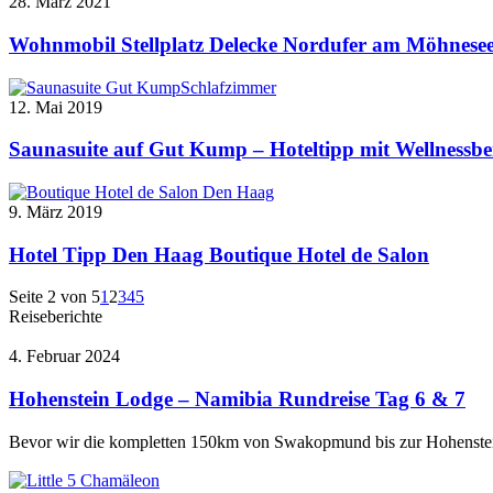
28. März 2021
Wohnmobil Stellplatz Delecke Nordufer am Möhnese
12. Mai 2019
Saunasuite auf Gut Kump – Hoteltipp mit Wellnessbe
9. März 2019
Hotel Tipp Den Haag Boutique Hotel de Salon
Seite 2 von 5
1
2
3
4
5
Reiseberichte
4. Februar 2024
Hohenstein Lodge – Namibia Rundreise Tag 6 & 7
Bevor wir die kompletten 150km von Swakopmund bis zur Hohenst